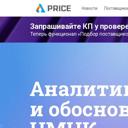
Новости
Поставщик
Запрашивайте КП у провер
Теперь функционал «Подбор поставщиков
Аналити
и обосно