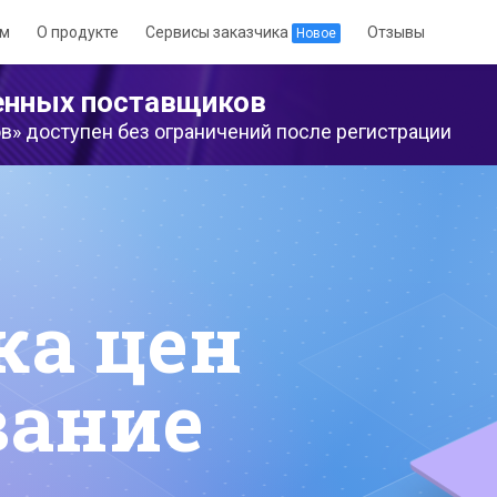
ам
О продукте
Сервисы заказчика
Отзывы
Новое
енных поставщиков
» доступен без ограничений после регистрации
ка цен
вание