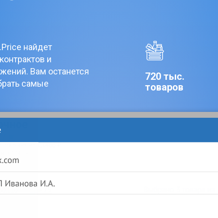
.Price найдет
контрактов и
жений. Вам останется
720 тыс.
брать самые
товаров