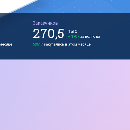
Заказчиков
270,5
тыс
+
1707
за полгода
225,4
1422
1138
месяце
50617
закупались в этом месяце
854
42181
569
33745
180,3
284
25308
16872
8436
135,2
90,2
45,1