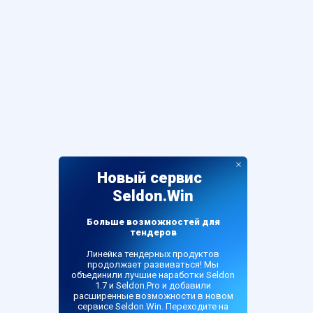
×
Новый сервис
Seldon.Win
Больше возможностей для
тендеров
Линейка тендерных продуктов
продолжает развиваться! Мы
объединили лучшие наработки Seldon
1.7 и Seldon.Pro и добавили
расширенные возможности в новом
сервисе Seldon.Win. Переходите на