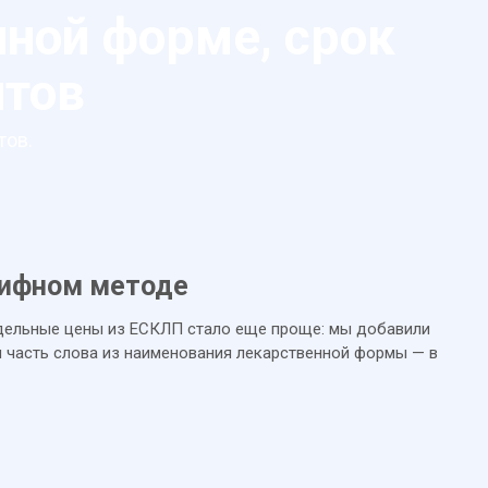
нной форме, срок
нтов
тов.
рифном методе
ельные цены из ЕСКЛП стало еще проще: мы добавили
и часть слова из наименования лекарственной формы — в