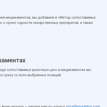
ния медикаментов, мы добавили в «Метод сопоставимых
 о сроке годности лекарственных препаратов, а также
каментах
тоде сопоставимых рыночных цен» в медикаментах мы
у сразу со всех выбранных позиций.
е функционала — пишите нам по адресу
price@myseldon.com
.