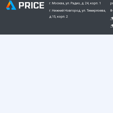
г. Москва, ул. Радио, д. 24, корп. 1
p
г. Нижний Новгород, ул. Тимирязева,
8
д.15, корп. 2