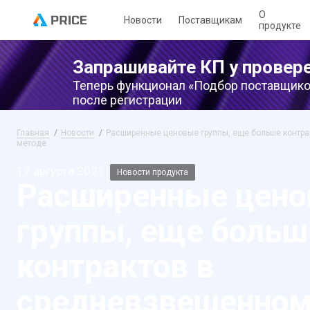
О
Новости
Поставщикам
продукте
Запрашивайте КП у провер
Теперь функционал «Подбор поставщико
после регистрации
Главная
Новости
Расширенные ценовые группы, еще больше контр
методе
17 августа 2021
Новости продукта
Расширенные цен
группы, еще больш
контрактов в
средневзвешенном