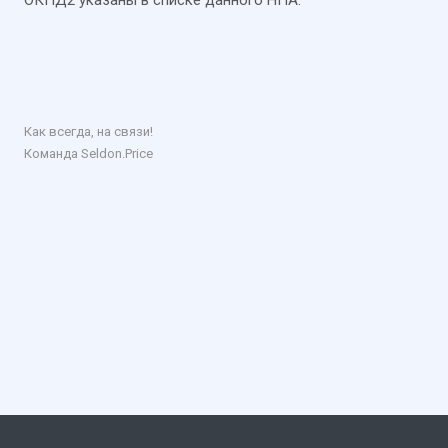
ОКПД2 указаны в списке данного НПА.
Как всегда, на связи!
Команда Seldon.Price