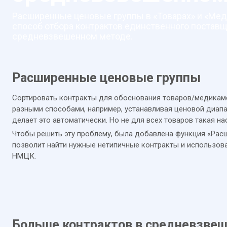
Расширенные ценовые группы в «Товарах» и «Мед
способ отбора контрактов единственного поставщ
средневзвешенном методе.
Расширенные ценовые группы
Сортировать контракты для обоснования товаров/медика
разными способами, например, устанавливая ценовой диапа
делает это автоматически. Но не для всех товаров такая на
Чтобы решить эту проблему, была добавлена функция «Расш
позволит найти нужные нетипичные контракты и использов
НМЦК.
Больше контрактов в средневзве