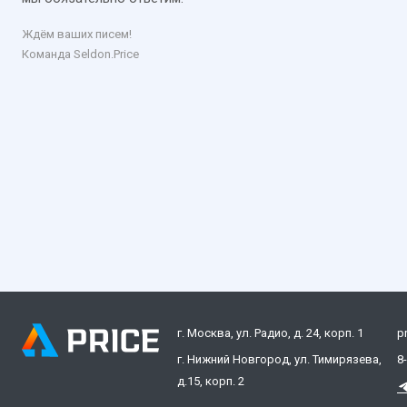
Ждём ваших писем!
Команда Seldon.Price
г. Москва, ул. Радио, д. 24, корп. 1
p
г. Нижний Новгород, ул. Тимирязева,
8
д.15, корп. 2