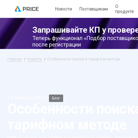
О
Новости
Поставщикам
продукте
Запрашивайте КП у провер
Теперь функционал «Подбор поставщико
после регистрации
Главная
Новости
Особенности поиска в тарифном методе
19 августа 2021
Блог
Особенности поиск
тарифном методе
Расскажем, как найти конкретную запись реестра 