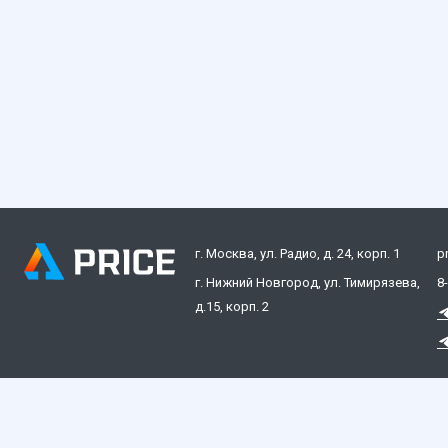
г. Москва, ул. Радио, д. 24, корп. 1
p
г. Нижний Новгород, ул. Тимирязева,
8
д.15, корп. 2