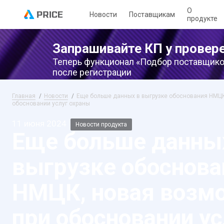
О
Новости
Поставщикам
продукте
Запрашивайте КП у провер
Теперь функционал «Подбор поставщико
после регистрации
Главная
Новости
Еще больше данных в выгрузке обоснования НМЦК
обосновании услуг охраны
11 июня 2024
Новости продукта
Еще больше данны
выгрузке обоснова
НМЦК, новая возм
при обосновании ус