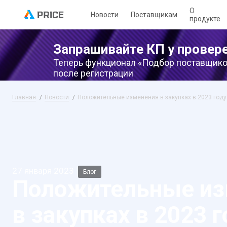
О
Новости
Поставщикам
продукте
Запрашивайте КП у провер
Теперь функционал «Подбор поставщико
после регистрации
Главная
Новости
Положительные изменения в закупках в 2023 году
27 января 2023
Блог
Положительные из
в закупках в 2023 г