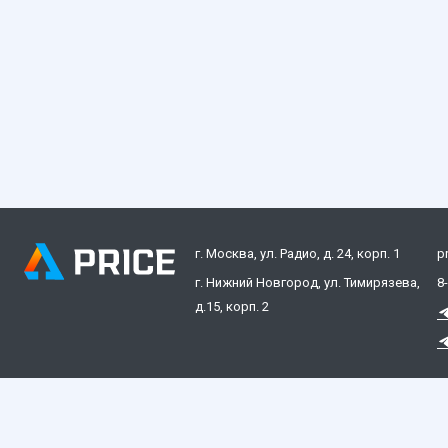
г. Москва, ул. Радио, д. 24, корп. 1
p
г. Нижний Новгород, ул. Тимирязева,
8
д.15, корп. 2