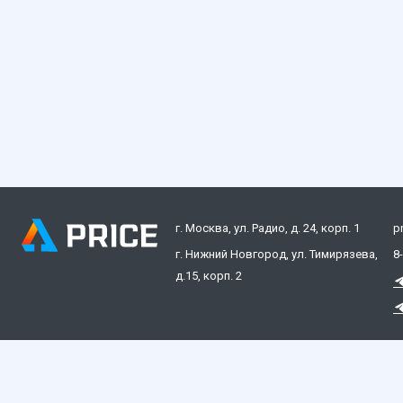
г. Москва, ул. Радио, д. 24, корп. 1
p
г. Нижний Новгород, ул. Тимирязева,
8
д.15, корп. 2