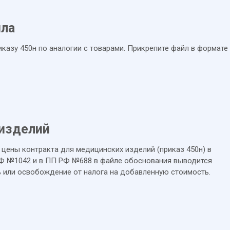
йла
казу 450н по аналогии с товарами. Прикрепите файл в формате
 изделий
цены контракта для медицинских изделий (приказ 450н) в
РФ №1042 и в ПП РФ №688 в файле обоснования выводится
% или освобождение от налога на добавленную стоимость.