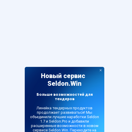
×
Новый сервис
Seldon.Win
Больше возможностей для
тендеров
Линейка тендерных продуктов
продолжает развиваться! Мы
объединили лучшие наработки Seldon
1.7 и Seldon.Pro и добавили
расширенные возможности в новом
сервисе Seldon.Win. Переходите на