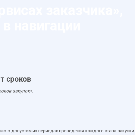
рвисах заказчика»,
в навигации
т сроков
роков закупок»
.
ию о допустимых периодах проведения каждого этапа закупки