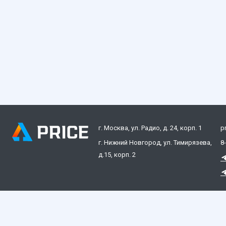
г. Москва, ул. Радио, д. 24, корп. 1
p
г. Нижний Новгород, ул. Тимирязева,
8
д.15, корп. 2