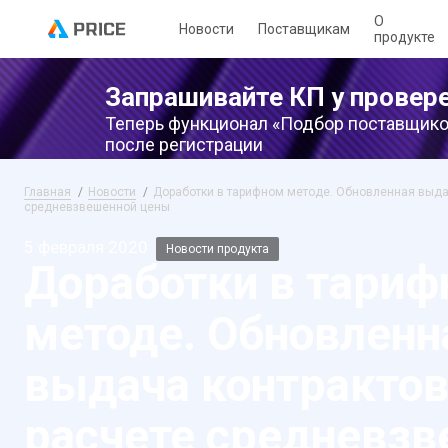
О
Новости
Поставщикам
продукте
Запрашивайте КП у провер
Теперь функционал «Подбор поставщико
после регистрации
Главная
Новости
Доработки в тарифном методе. Обновленная выдач
средневзвешенной цены
5 февраля 2020
Новости продукта
Доработки в тари
методе. Обновленн
выдача контрактов
расчете средневз