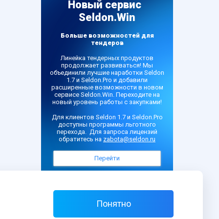
Новый сервис
Seldon.Win
Больше возможностей для
тендеров
Линейка тендерных продуктов
продолжает развиваться! Мы
объединили лучшие наработки Seldon
1.7 и Seldon.Pro и добавили
расширенные возможности в новом
сервисе Seldon.Win. Переходите на
новый уровень работы с закупками!
Для клиентов Seldon 1.7 и Seldon.Pro
доступны программы льготного
перехода. Для запроса лицензий
обратитесь на
zabota@seldon.ru
Перейти
Больше не показывать